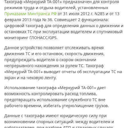
Тахограф
«Меркурий ТА-001»
предназначен для контроля
режимов труда и отдыха водителей, установленных
Приказами Минтранса РФ
от 31 июля 2012 г. N285 и от 13
февраля 2013 года № 36. Совмещает 2 функционала:
цифровой тахограф для определения данных о движении и
остановках ТС при эксплуатации водителем и спутниковый
мониторинг ГЛОНАСС/GPS.
Данное устройство позволяет отслеживать время
движения ТС и его остановок, скорость движения,
предупреждать водителя о скором окончании
непрерывного нахождения за рулем ТС. Тахограф
«Меркурий ТА-001»
выводит отчеты об эксплуатации ТС на
экран и на чековую ленту.
Использование тахографа
«Меркурий ТА-001»
дает
возможность контролировать расход топлива,
предотвращать использование служебного ТС вне
рабочего времени, избегать утерю/хищение грузов.
Данные с тахографа имеют юридическую силу при
возникновении спорных ситуаций: между водителем и
работодателем, при разборе ДТП и страховых случаях.