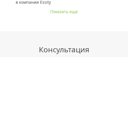
в компании Essity
Показать еще
Консультация
специалиста
Контактное лицо
*
Название компании
*
Контактный телефон
*
Страна