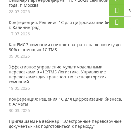
Семинар партнеров фирмы "1С"- 26-28 сентября 2026
года, г. Москва
З
28.07.2026
Конференция: Решения 1С для цифровизации бизнеса,
г. Калининград
17.07.2026
Как FMCG-компании снижают затраты на логистику до
30% с помощью 1С:TMS
09.06.2026
Эффективное управление мультимодальными
перевозками в «1С:TMS Логистика. Управление
перевозками» для транспортно-экспедиторских
компаний
19.05.2026
Конференция: Решения 1С для цифровизации бизнеса,
г. Алматы
30.03.2026
Приглашаем на вебинар: "Электронные перевозочные
документы- как подготовиться к переходу"