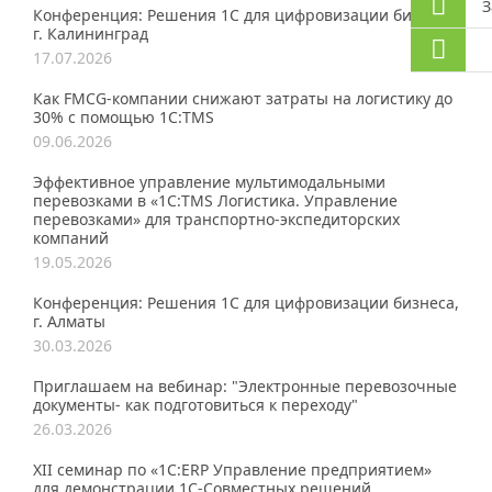
З
Конференция: Решения 1С для цифровизации бизнеса,
г. Калининград
17.07.2026
Как FMCG-компании снижают затраты на логистику до
30% с помощью 1С:TMS
09.06.2026
Эффективное управление мультимодальными
перевозками в «1С:TMS Логистика. Управление
перевозками» для транспортно-экспедиторских
компаний
19.05.2026
Конференция: Решения 1С для цифровизации бизнеса,
г. Алматы
30.03.2026
Приглашаем на вебинар: "Электронные перевозочные
документы- как подготовиться к переходу"
26.03.2026
XII семинар по «1С:ERP Управление предприятием»
для демонстрации 1C-Совместных решений