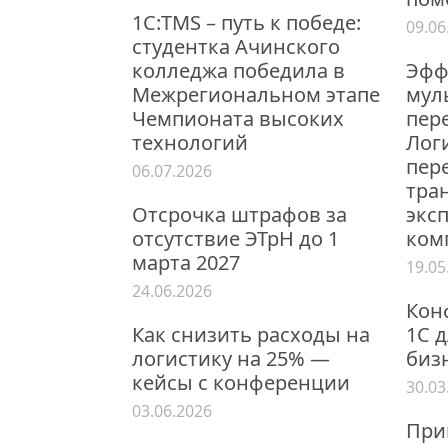
1С:TMS – путь к победе:
09.06
студентка Ачинского
колледжа победила в
Эфф
Межрегиональном этапе
мул
Чемпионата высоких
пер
технологий
Лог
пер
06.07.2026
тра
Отсрочка штрафов за
экс
отсутствие ЭТрН до 1
ком
марта 2027
19.05
24.06.2026
Кон
Как снизить расходы на
1С 
логистику на 25% —
бизн
кейсы с конференции
30.03
03.06.2026
При