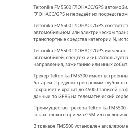
Teltonika FM5500 ГЛОНАСС/GPS автомоби
ГЛОНАСС/GPS и передаёт их посредство
Teltonika FM5500 ГЛОНАСС/GPS соответс
автомобильном или электрическом транс
транспортные средства категории N, исп
Teltonika FM5500 ГЛОНАСС/GPS идеально
автомобилей, спецтехники). Используетс
направления, зажиганию или иных событ
Трекер Teltonika FM5300 имеет встроен
батареи. Предусмотрен режим глубокого
сохраняет и хранит до 45000 записей на 
данные по GPRS на телематический серве
Преимущество трекера Teltonika FM5500 
зонах плохого приема GSM ил в условия
В трекере FM5500 установлен акселероме