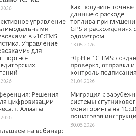
Как получить точные
.2026
данные о расходе
ективное управление
топлива при глушени
ьтимодальными
GPS и расхождениях 
евозками в «1С:TMS
одометром
истика. Управление
13.05.2026
евозками» для
нспортно-
ЭТрН в 1С:TMS: созда
педиторских
проверка, отправка и
паний
контроль подписани
.2026
21.04.2026
ференция: Решения
Миграция с зарубеж
для цифровизации
системы спутниковог
еса, г. Алматы
мониторинга на 1С:Ц
пошаговая инструкц
.2026
30.03.2026
глашаем на вебинар: