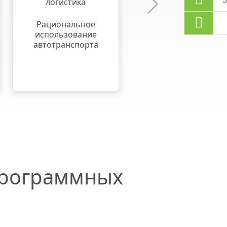
логистика
для торговых
представителей
Рациональное
Компенсация ГСМ
использование
по реальному
автотранспорта
пробегу транспорта
программных