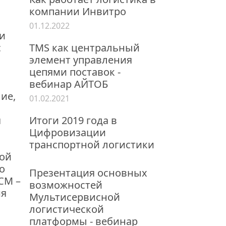
компании Инвитро
01.12.2022
и
с
TMS как центральный
элемент управления
цепями поставок -
вебинар АЙТОБ
ние,
01.02.2021
я
Итоги 2019 года в
Цифровизации
транспортной логистики
ной
о
Презентация основных
СМ –
возможностей
ия
Мультисервисной
логистической
платформы - вебинар