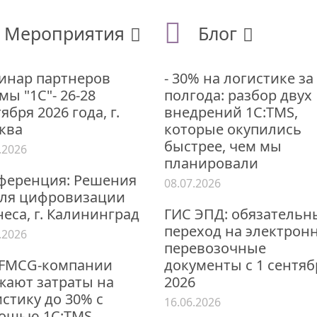
Мероприятия
Блог
инар партнеров
- 30% на логистике за
ы "1С"- 26-28
полгода: разбор двух
ября 2026 года, г.
внедрений 1С:TMS,
ква
которые окупились
быстрее, чем мы
.2026
планировали
ференция: Решения
08.07.2026
для цифровизации
еса, г. Калининград
ГИС ЭПД: обязательн
переход на электрон
.2026
перевозочные
 FMCG-компании
документы с 1 сентяб
жают затраты на
2026
стику до 30% с
16.06.2026
ощью 1С:TMS