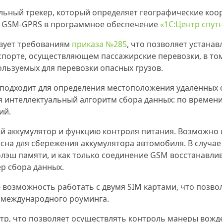
льный трекер, который определяет географические ко
м GSM-GPRS в программное обеспечение
«1С:Центр спу
твует требованиям
приказа №285
, что позволяет устана
порте, осуществляющем пассажирские перевозки, в том 
ользуемых для перевозки опасных грузов.
 подходит для определения местоположения удалённых о
я интеллектуальный алгоритм сбора данных: по времени
ий.
ный аккумулятор и функцию контроля питания. Возможн
 сна для сбережения аккумулятора автомобиля. В случа
флэш памяти, и как только соединение GSM восстанавлив
р сбора данных.
- возможность работать с двумя SIM картами, что позв
х международного роуминга.
тр, что позволяет осуществлять контроль манеры вожд