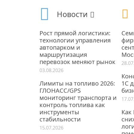
Новости
Рост прямой логистики:
Сем
технологии управления
фирм
автопарком и
сент
маршрутизация
Мос
перевозок меняют рынок
28.07
03.08.2026
Кон
Лимиты на топливо 2026:
1С 
ГЛОНАСС/GPS
бизн
мониторинг транспорта и
17.07
контроль топлива как
инструменты
Как
стабильности
сни
логи
15.07.2026
пом