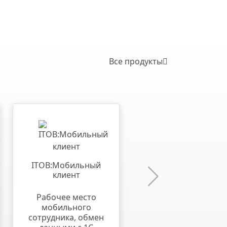
Все продукты
1С:ТЛЭ КОРП
ITOB:Мобильный
клиент
Планирование и
контроль
Рабочее место
доставок, управлени
мобильного
подрядчиками
сотрудника, обмен