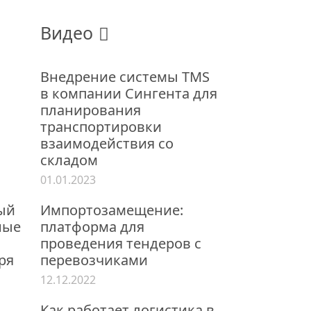
Видео
Внедрение системы TMS
в компании Сингента для
планирования
транспортировки
взаимодействия со
складом
01.01.2023
ый
Импортозамещение:
ные
платформа для
проведения тендеров с
ря
перевозчиками
12.12.2022
Как работает логистика в