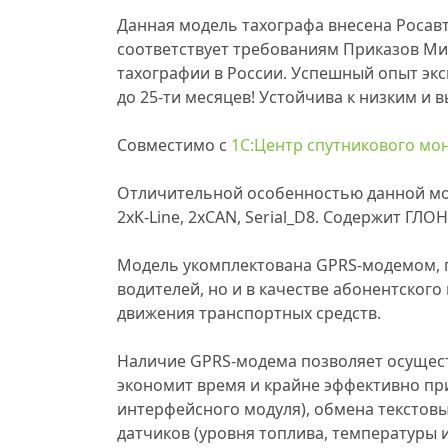
Данная модель тахографа внесена Росав
соответствует требованиям Приказов Ми
тахографии в России. Успешный опыт эк
до 25-ти месяцев! Устойчива к низким и 
Совместимо с
1С:Центр спутникового мо
Отличительной особенностью данной мод
2xK-Line, 2xCAN, Serial_D8. Содержит ГЛ
Модель укомплектована GPRS-модемом, п
водителей, но и в качестве абонентског
движения транспортных средств.
Наличие GPRS-модема позволяет осуществ
экономит время и крайне эффективно пр
интерфейсного модуля), обмена текстов
датчиков (уровня топлива, температуры и 