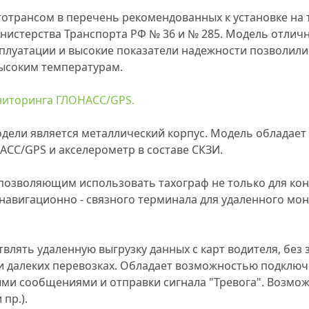
тотрансом в перечень рекомендованных к установке на 
нистерства Транспорта РФ № 36 и № 285. Модель отлич
сплуатации и высокие показатели надежности позволили
высоким температурам.
ниторинга ГЛОНАСС/GPS.
ели является металлический корпус. Модель обладает
ОНАСС/GPS и акселерометр в составе СКЗИ.
озволяющим использовать тахограф не только для кон
о навигационно - связного терминала для удаленного м
лять удаленную выгрузку данных с карт водителя, без з
и далеких перевозках. Обладает возможностью подключ
ыми сообщениями и отправки сигнала "Тревога". Возм
пр.).