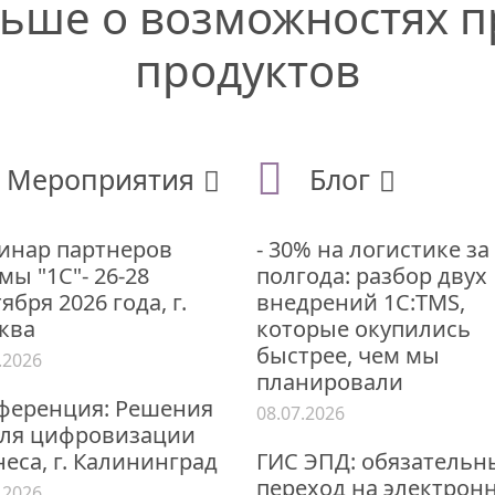
льше
о возможностях 
продуктов
Мероприятия
Блог
инар партнеров
- 30% на логистике за
ы "1С"- 26-28
полгода: разбор двух
ября 2026 года, г.
внедрений 1С:TMS,
ква
которые окупились
быстрее, чем мы
.2026
планировали
ференция: Решения
08.07.2026
для цифровизации
еса, г. Калининград
ГИС ЭПД: обязательн
переход на электрон
.2026