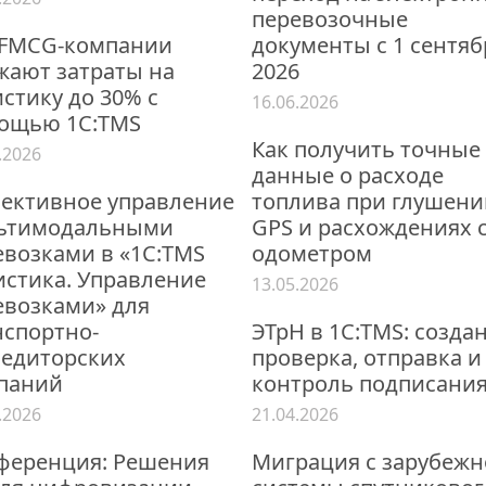
перевозочные
 FMCG-компании
документы с 1 сентяб
жают затраты на
2026
стику до 30% с
16.06.2026
ощью 1С:TMS
Как получить точные
.2026
данные о расходе
ективное управление
топлива при глушени
ьтимодальными
GPS и расхождениях 
евозками в «1С:TMS
одометром
истика. Управление
13.05.2026
евозками» для
нспортно-
ЭТрН в 1С:TMS: созда
педиторских
проверка, отправка и
паний
контроль подписани
.2026
21.04.2026
ференция: Решения
Миграция с зарубеж