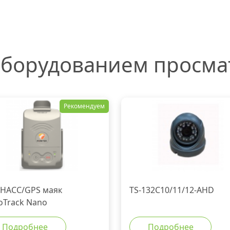
оборудованием просм
Рекомендуем
НАСС/GPS маяк
TS-132C10/11/12-AHD
loTrack Nano
Подробнее
Подробнее