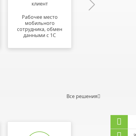
клиент
Планирование и
контроль
Рабочее место
доставок, управлени
мобильного
подрядчиками
сотрудника, обмен
данными с 1С
Все решения
З