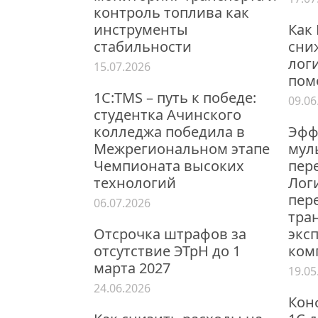
контроль топлива как
инструменты
Как
стабильности
сни
логи
15.07.2026
пом
1С:TMS – путь к победе:
09.06
студентка Ачинского
колледжа победила в
Эфф
Межрегиональном этапе
мул
Чемпионата высоких
пер
технологий
Лог
пер
06.07.2026
тра
Отсрочка штрафов за
экс
отсутствие ЭТрН до 1
ком
марта 2027
19.05
24.06.2026
Кон