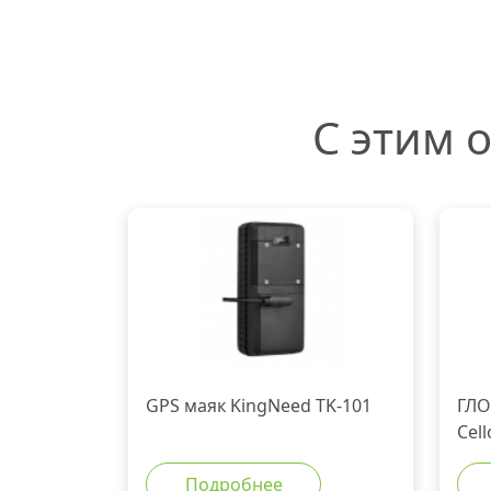
С этим 
GPS маяк KingNeed TK-101
ГЛО
Cel
Подробнее