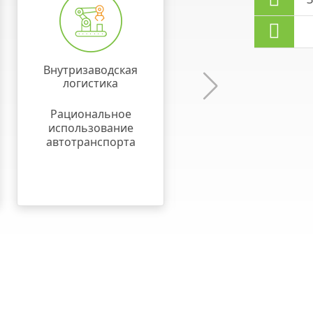
Внутризаводская
Решение
логистика
для торговых
представителей
Рациональное
Компенсация ГСМ
использование
по реальному
автотранспорта
пробегу транспорта