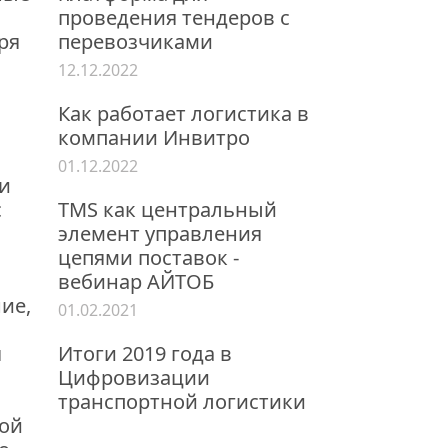
проведения тендеров с
ря
перевозчиками
12.12.2022
Как работает логистика в
компании Инвитро
01.12.2022
и
с
TMS как центральный
элемент управления
цепями поставок -
вебинар АЙТОБ
ние,
01.02.2021
я
Итоги 2019 года в
Цифровизации
транспортной логистики
ной