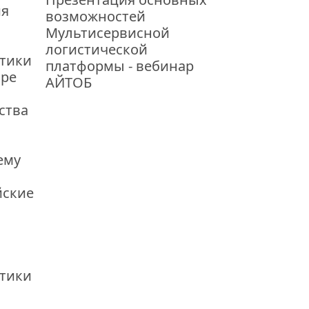
ия
возможностей
Мультисервисной
логистической
стики
платформы - вебинар
оре
АЙТОБ
ства
ему
йские
стики