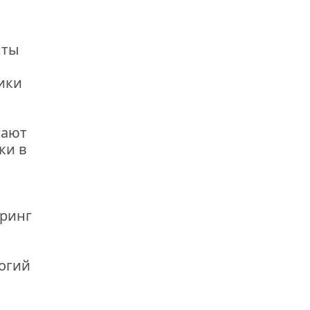
нты
ики
гают
ки в
ринг
я
огий