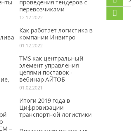
енты
проведения тендеров с
перевозчиками
12.12.2022
Как работает логистика в
плива
компании Инвитро
01.12.2022
TMS как центральный
элемент управления
цепями поставок -
ние,
вебинар АЙТОБ
01.02.2021
я
Итоги 2019 года в
Цифровизации
ной
транспортной логистики
о
СМ –
Презентация основных