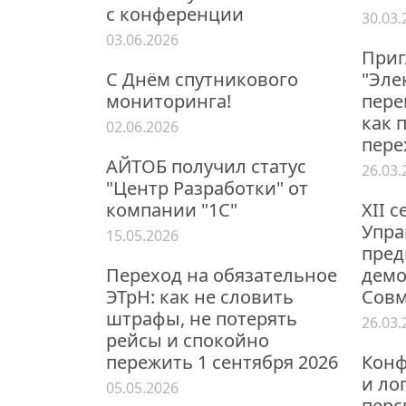
с конференции
30.03.
03.06.2026
Приг
С Днём спутникового
"Эле
мониторинга!
пере
как 
02.06.2026
пере
АЙТОБ получил статус
26.03.
"Центр Разработки" от
компании "1С"
XII 
Упра
15.05.2026
пред
Переход на обязательное
демо
ЭТрН: как не словить
Совм
штрафы, не потерять
26.03.
рейсы и спокойно
пережить 1 сентября 2026
Конф
и ло
05.05.2026
перс