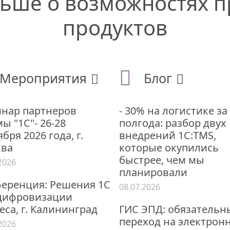
льше
о возможностях 
продуктов
Мероприятия
Блог
нар партнеров
- 30% на логистике за
ы "1С"- 26-28
полгода: разбор двух
бря 2026 года, г.
внедрений 1С:TMS,
ва
которые окупились
быстрее, чем мы
2026
планировали
еренция: Решения 1С
08.07.2026
цифровизации
еса, г. Калининград
ГИС ЭПД: обязательн
переход на электрон
2026