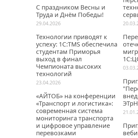
С праздником Весны и
техн
Труда и Днём Победы!
серв
29.04.2026
20.03.
Технологии приводят к
Пере
успеху: 1С:TMS обеспечила
отеч
студентам Приморья
мигр
выход в финал
1С:
Чемпионата высоких
03.03.
технологий
Приг
23.04.2026
"Пер
«АЙТОБ» на конференции
внед
«Транспорт и логистика»:
ЭТрН
современная система
21.01.
мониторинга транспорта
и цифровое управление
Приг
перевозками
веби