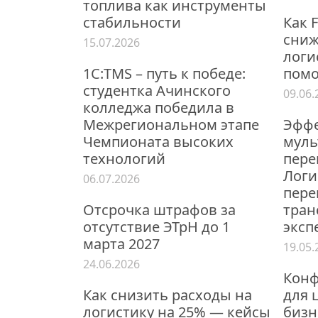
топлива как инструменты
стабильности
Как 
сниж
15.07.2026
логи
1С:TMS – путь к победе:
помо
студентка Ачинского
09.06.
колледжа победила в
Межрегиональном этапе
Эффе
Чемпионата высоких
мул
технологий
пере
Логи
06.07.2026
пере
Отсрочка штрафов за
тран
отсутствие ЭТрН до 1
эксп
марта 2027
19.05.
24.06.2026
Конф
Как снизить расходы на
для 
логистику на 25% — кейсы
бизн