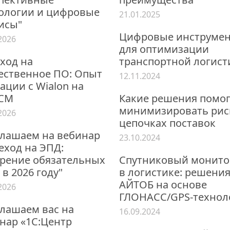
ологии и цифровые
21.01.2025
исы"
Цифровые инструме
2026
для оптимизации
ход на
транспортной логист
ественное ПО: Опыт
12.11.2024
ации с Wialon на
ЦСМ
Какие решения помо
минимизировать рис
2026
цепочках поставок
лашаем на вебинар
23.10.2024
еход на ЭПД:
рение обязательных
Спутниковый монито
 в 2026 году"
в логистике: решени
АЙТОБ на основе
2026
ГЛОНАСС/GPS-технол
лашаем вас на
16.09.2024
нар «1С:Центр