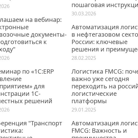
пошаговая инструкц
2026
30.03.2026
лашаем на вебинар:
ктронные
Автоматизация логи
возочные документы-
в нефтегазовом сект
подготовиться к
России: ключевые
ходу"
решения и преимуще
2026
28.02.2025
семинар по «1С:ERP
Логистика FMCG: поч
вление
важно уже сегодня
приятием» для
переходить на росси
нстрации 1C-
логистические
естных решений
платформы
2026
29.01.2025
еренция "Транспорт
Автоматизация логи
гистика:
FMCG: Важность и
пективные
преимущества