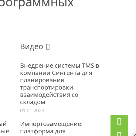
программных
Видео
Внедрение системы TMS в
компании Сингента для
планирования
транспортировки
взаимодействия со
складом
01.01.2023
ый
Импортозамещение:
ные
платформа для
З