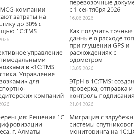
перевозочные докум
FMCG-компании
с 1 сентября 2026
ают затраты на
16.06.2026
стику до 30% с
щью 1С:TMS
Как получить точные
данные о расходе то
2026
при глушении GPS и
ктивное управление
расхождениях с
ьтимодальными
одометром
возками в «1С:TMS
13.05.2026
стика. Управление
возками» для
ЭТрН в 1С:TMS: созда
спортно-
проверка, отправка и
едиторских компаний
контроль подписани
2026
21.04.2026
еренция: Решения 1С
Миграция с зарубеж
цифровизации
системы спутниковог
еса, г. Алматы
мониторинга на 1С:Ц