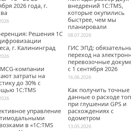
бря 2026 года, г.
внедрений 1С:TMS,
ва
которые окупились
быстрее, чем мы
2026
планировали
еренция: Решения 1С
08.07.2026
цифровизации
еса, г. Калининград
ГИС ЭПД: обязательн
переход на электрон
2026
перевозочные докум
FMCG-компании
с 1 сентября 2026
ают затраты на
16.06.2026
стику до 30% с
щью 1С:TMS
Как получить точные
данные о расходе то
2026
при глушении GPS и
ктивное управление
расхождениях с
ьтимодальными
одометром
возками в «1С:TMS
13.05.2026