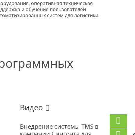
орудования, оперативная техническая
ддержка и обучение пользователей
томатизированных систем для логистики.
программных
Видео
Внедрение системы TMS в
компании Сингента для
З