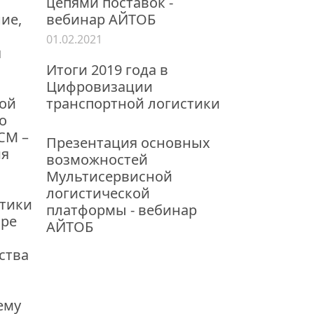
цепями поставок -
ние,
вебинар АЙТОБ
01.02.2021
я
Итоги 2019 года в
Цифровизации
ной
транспортной логистики
о
СМ –
Презентация основных
ия
возможностей
Мультисервисной
логистической
стики
платформы - вебинар
оре
АЙТОБ
ства
ему