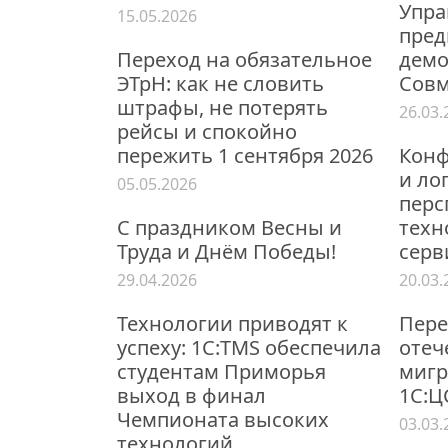
Упра
15.05.2026
пред
Переход на обязательное
демо
ЭТрН: как не словить
Совм
штрафы, не потерять
26.03.
рейсы и спокойно
пережить 1 сентября 2026
Конф
и ло
05.05.2026
перс
С праздником Весны и
техн
Труда и Днём Победы!
серв
29.04.2026
20.03.
Технологии приводят к
Пере
успеху: 1С:TMS обеспечила
отеч
студентам Приморья
мигр
выход в финал
1С:
Чемпионата высоких
03.03.
технологий