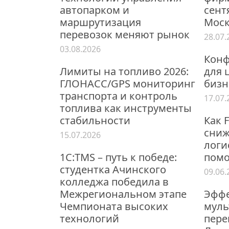
автопарком и
сентя
маршрутизация
Моск
перевозок меняют рынок
28.07.
03.08.2026
Конф
Лимиты на топливо 2026:
для 
ГЛОНАСС/GPS мониторинг
бизн
транспорта и контроль
17.07.
топлива как инструменты
стабильности
Как 
сниж
15.07.2026
логи
1С:TMS – путь к победе:
помо
студентка Ачинского
09.06.
колледжа победила в
Межрегиональном этапе
Эффе
Чемпионата высоких
мул
технологий
пере