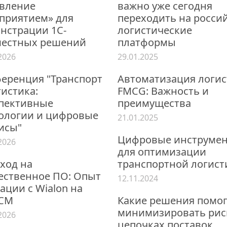
вление
важно уже сегодня
приятием» для
переходить на росси
нстрации 1C-
логистические
естных решений
платформы
2026
29.01.2025
еренция "Транспорт
Автоматизация логи
гистика:
FMCG: Важность и
пективные
преимущества
ологии и цифровые
21.01.2025
исы"
Цифровые инструме
2026
для оптимизации
ход на
транспортной логист
ественное ПО: Опыт
12.11.2024
ации с Wialon на
ЦСМ
Какие решения помо
минимизировать рис
2026
цепочках поставок