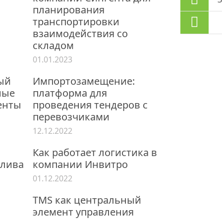
планирования
транспортировки
взаимодействия со
складом
01.01.2023
ый
Импортозамещение:
ные
платформа для
енты
проведения тендеров с
перевозчиками
12.12.2022
Как работает логистика в
плива
компании Инвитро
01.12.2022
TMS как центральный
элемент управления