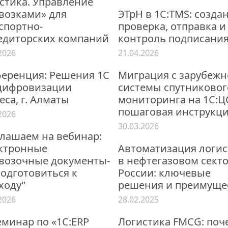
стика. Управление
возками» для
ЭТрН в 1С:TMS: созда
спортно-
проверка, отправка и
едиторских компаний
контроль подписани
2026
21.04.2026
еренция: Решения 1С
Миграция с зарубеж
цифровизации
системы спутниковог
еса, г. Алматы
мониторинга на 1С:Ц
пошаговая инструкц
2026
30.03.2026
лашаем на вебинар:
ктронные
Автоматизация логи
возочные документы-
в нефтегазовом сект
подготовиться к
России: ключевые
ходу"
решения и преимуще
2026
28.02.2025
семинар по «1С:ERP
Логистика FMCG: поч