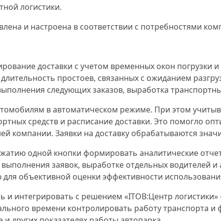
ной логистики.
влена и настроена в соответствии с потребностями ком
вание доставки с учетом временных окон погрузки и р
 длительность простоев, связанных с ожиданием разгруз
выполнения следующих заказов, выработка транспортны
омобилям в автоматическом режиме. При этом учитываю
ортных средств и расписание доставки. Это помогло оп
й компании. Заявки на доставку обрабатываются знач
жатию одной кнопки формировать аналитические отчет
м выполнения заявок, выработке отдельных водителей и
 для объективной оценки эффективности использования
ь и интегрировать с решением «ITOB:Центр логистики»
еального времени контролировать работу транспорта и
 и других показателях работы автопарка.