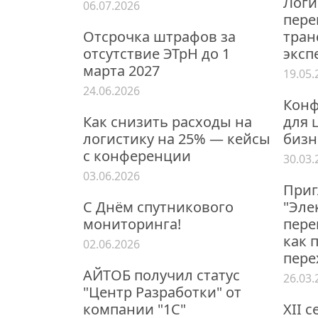
Логи
06.07.2026
пере
Отсрочка штрафов за
тран
отсутствие ЭТрН до 1
эксп
марта 2027
19.05.
24.06.2026
Конф
Как снизить расходы на
для 
логистику на 25% — кейсы
бизн
с конференции
30.03.
03.06.2026
Приг
С Днём спутникового
"Эле
мониторинга!
пере
как 
02.06.2026
пере
АЙТОБ получил статус
26.03.
"Центр Разработки" от
компании "1С"
XII 