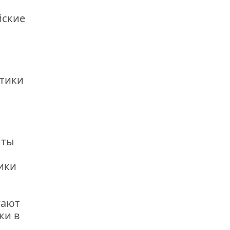
йские
стики
нты
ики
гают
ки в