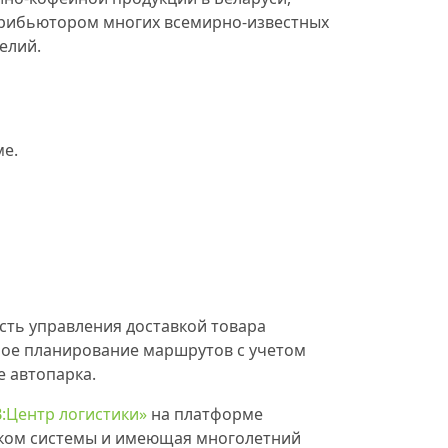
трибьютором многих всемирно-известных
елий.
ме.
ть управления доставкой товара
ное планирование маршрутов с учетом
е автопарка.
B:Центр логистики»
на платформе
иком системы и имеющая многолетний