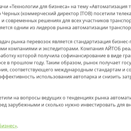
дачи «Технологии для бизнеса» на тему «Автоматизация 
р Черных (коммерческий директор ITOB) посетили телек
 и современных решениях для всех участников транспо
ляется одним из лидеров рынка автоматизации транспор
задач рынка перевозок является стандартизация бизнес
ыми компаниями и экспедиторами. Компания АЙТОБ реа
зработку которой получила софинансирование в виде гр
се в прошлом году. Таким образом, рынок получает гос
ния, соответствующего международным стандартам и со
ффективность использования автопарка и снизить затр
етили на вопросы ведущих о тенденциях рынка автомат
ед зарубежными и сколько нужно инвестировать для в
бизнес»
.