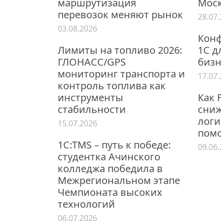
маршрутизация
Мос
перевозок меняют рынок
28.07
03.08.2026
Конф
Лимиты на топливо 2026:
1С д
ГЛОНАСС/GPS
бизн
мониторинг транспорта и
17.07
контроль топлива как
инструменты
Как 
стабильности
сниж
логи
15.07.2026
пом
1С:TMS – путь к победе:
09.06
студентка Ачинского
колледжа победила в
Межрегиональном этапе
Чемпионата высоких
технологий
06.07.2026