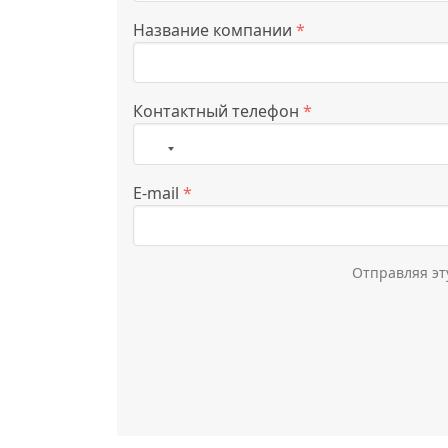
Название компании
*
Контактный телефон
*
Страна
не
E-mail
*
выбрана
Отправляя эт