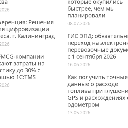
ква
которые окупились
быстрее, чем мы
.2026
планировали
еренция: Решения
08.07.2026
ля цифровизации
еса, г. Калининград
ГИС ЭПД: обязатель
переход на электро
.2026
перевозочные докум
FMCG-компании
с 1 сентября 2026
ают затраты на
16.06.2026
стику до 30% с
ощью 1С:TMS
Как получить точные
данные о расходе
.2026
топлива при глушен
GPS и расхождениях 
одометром
13.05.2026