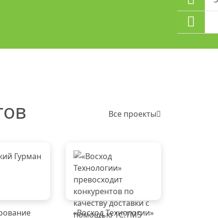
тов
Все проекты
рование
«Восход Технологии»