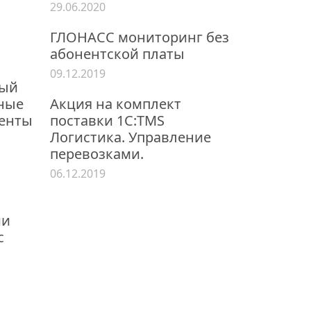
29.06.2020
ГЛОНАСС мониторинг без
абонентской платы
09.12.2019
ный
нные
Акция на комплект
енты
поставки 1С:TMS
Логистика. Управление
перевозками.
06.12.2019
ии
с