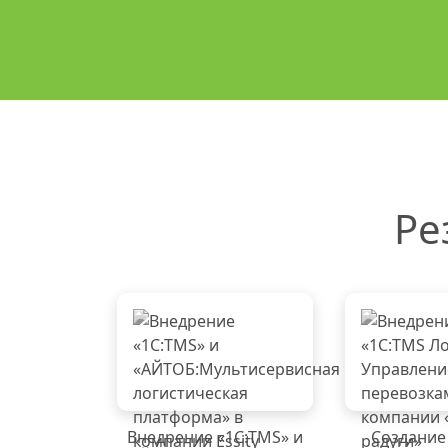
Ре
Внедрение «1C:TMS» и
Создание