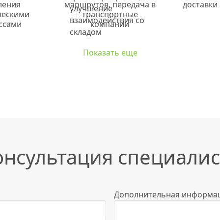
ления
маршрутов, передача в
доставки
ческими
транспортные
ссами
компании
Показать еще
онсультация специалис
Дополнительная информа