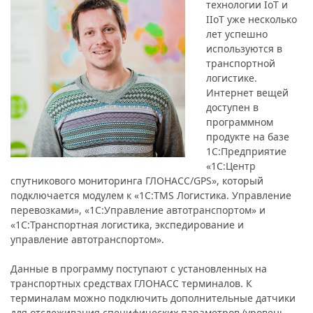
технологии IoT и
IIoT уже несколько
лет успешно
используются в
транспортной
логистике.
Интернет вещей
доступен в
программном
продукте на базе
1С:Предприятие
«1С:Центр
спутникового мониторинга ГЛОНАСС/GPS», который
подключается модулем к «1С:TMS Логистика. Управление
перевозками», «1С:Управление автотранспортом» и
«1С:Транспортная логистика, экспедирование и
управление автотранспортом».
Данные в программу поступают с установленных на
транспортных средствах ГЛОНАСС терминалов. К
терминалам можно подключить дополнительные датчики
для отслеживания специфических параметров (уровень