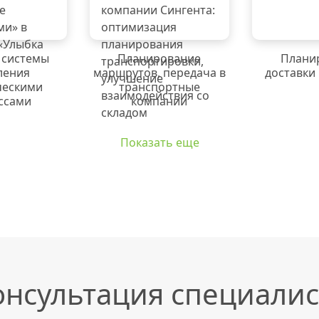
 системы
Планирование
Плани
ления
маршрутов, передача в
доставки
ческими
транспортные
ссами
компании
Показать еще
онсультация специалис