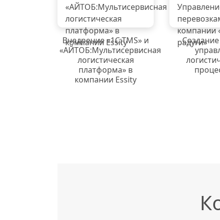
Внедрение «1C:TMS» и
Создание
«АЙТОБ:Мультисервисная
управ
логистическая
логисти
платформа» в
проце
компании Essity
К