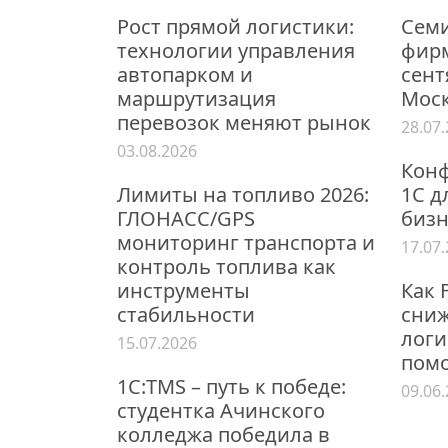
Рост прямой логистики:
Семи
технологии управления
фирм
автопарком и
сент
маршрутизация
Мос
перевозок меняют рынок
28.07
03.08.2026
Конф
Лимиты на топливо 2026:
1С д
ГЛОНАСС/GPS
бизн
мониторинг транспорта и
17.07
контроль топлива как
инструменты
Как 
стабильности
сниж
логи
15.07.2026
пом
1С:TMS – путь к победе:
09.06
студентка Ачинского
колледжа победила в