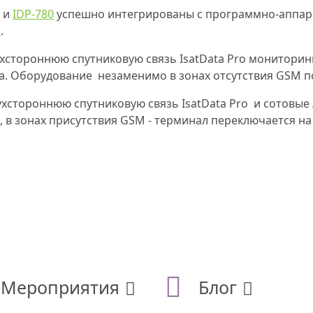
и
IDP-780
успешно интегрированы с программно-аппа
S
.
хстороннюю спутниковую связь IsatData Pro монитори
ра. Оборудование незаменимо в зонах отсутствия GSM п
хстороннюю спутниковую связь IsatData Pro и сотовые 
, в зонах присутствия GSM - терминал переключается на
Мероприятия
Блог