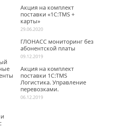
Акция на комплект
поставки «1С:TMS +
карты»
29.06.2020
ГЛОНАСС мониторинг без
абонентской платы
09.12.2019
ный
нные
Акция на комплект
енты
поставки 1С:TMS
Логистика. Управление
перевозками.
06.12.2019
ии
с