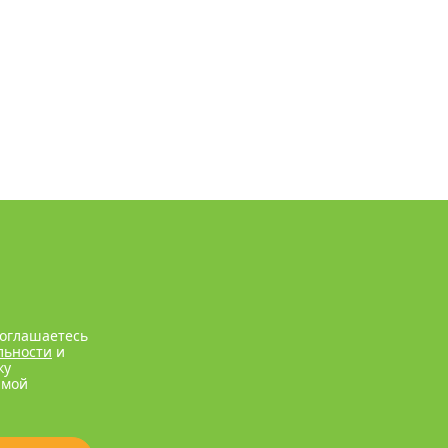
соглашаетесь
льности
и
ку
рмой