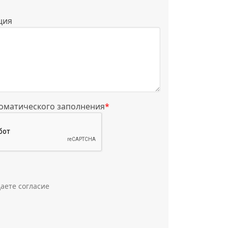
ция
томатического заполнения
*
аете согласие