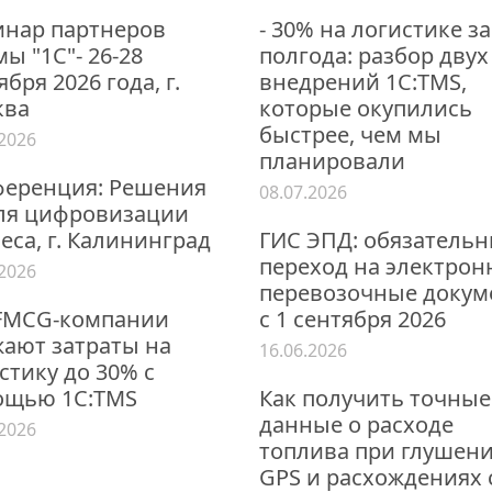
нар партнеров
- 30% на логистике за
ы "1С"- 26-28
полгода: разбор двух
ября 2026 года, г.
внедрений 1С:TMS,
ква
которые окупились
быстрее, чем мы
.2026
планировали
еренция: Решения
08.07.2026
ля цифровизации
еса, г. Калининград
ГИС ЭПД: обязатель
переход на электро
.2026
перевозочные докум
FMCG-компании
с 1 сентября 2026
ают затраты на
16.06.2026
стику до 30% с
ощью 1С:TMS
Как получить точные
данные о расходе
.2026
топлива при глушен
GPS и расхождениях 