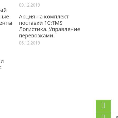
09.12.2019
ный
нные
Акция на комплект
енты
поставки 1С:TMS
Логистика. Управление
перевозками.
06.12.2019
ии
с
З