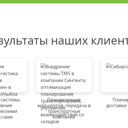
зультаты наших клиен
 системы
Планирование
Плани
ления
маршрутов, передача в
доставки
ческими
транспортные
ссами
компании