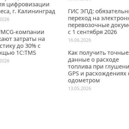
ля цифровизации
еса, г. Калининград
ГИС ЭПД: обязатель
переход на электро
.2026
перевозочные докум
FMCG-компании
с 1 сентября 2026
ают затраты на
16.06.2026
стику до 30% с
ощью 1С:TMS
Как получить точные
данные о расходе
.2026
топлива при глушен
GPS и расхождениях 
одометром
13.05.2026