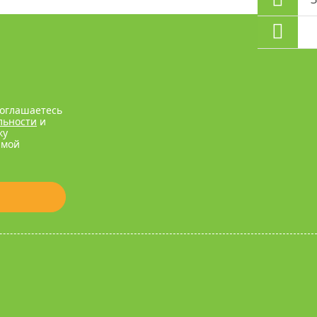
соглашаетесь
льности
и
ку
рмой