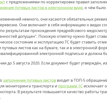
ект
с предложениями по корректировке правил заполнени
ведения путевых листов в электронном виде
, о чём было
зменений немного, они касаются обязательных реквиз
еревозке. Они включают в себя информацию о видах со
 по результатам прохождения предрейсового медосмот
анностей допущен". Похожую отметку нужно будет стави
ческое состояние и эксплуатацию ТС будет ставить отме
путевых листов как на бумаге, так и в электронной фор
 квалифицированной электронной подписью и должна б
и до 5 августа 2020. Если документ будет утверждён, из
 о
заполнении путевых листов
входит в ТОП-5 обращений
ля мониторинга транспорта и
программ 1С
исключает о
анспорта. В результате повышается качество работы тр
.