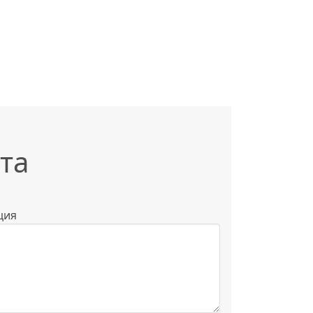
та
ция