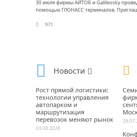
30 июля фирмы АЙТОБ и Galileosky пров
помощью ГЛОНАСС терминалов. Приглаша
971
Новости
Рост прямой логистики:
Семи
технологии управления
фирм
автопарком и
сент
маршрутизация
Мос
перевозок меняют рынок
28.07
03.08.2026
Конф