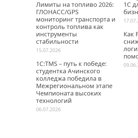
Лимиты на топливо 2026:
1С д
ГЛОНАСС/GPS
бизн
мониторинг транспорта и
17.07
контроль топлива как
инструменты
Как 
стабильности
сниж
логи
15.07.2026
пом
1С:TMS – путь к победе:
09.06
студентка Ачинского
колледжа победила в
Межрегиональном этапе
Чемпионата высоких
технологий
06.07.2026