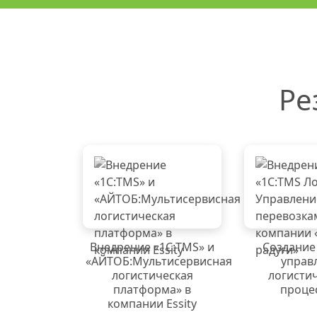
Ре
Внедрение «1C:TMS» и
Создание
«АЙТОБ:Мультисервисная
управ
логистическая
логисти
платформа» в
проце
компании Essity