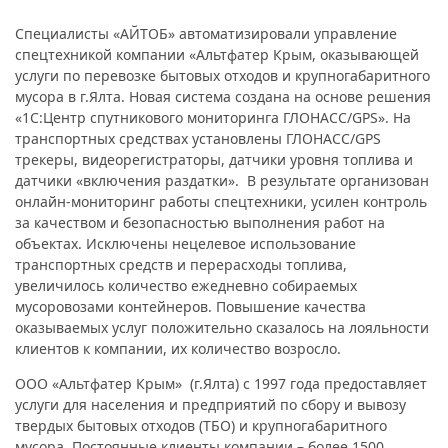
Специалисты «АЙТОБ» автоматизировали управление
спецтехникой компании «Альтфатер Крым, оказывающей
услуги по перевозке бытовых отходов и крупногабаритного
мусора в г.Ялта. Новая система создана на основе решения
«1С:Центр спутникового мониторинга ГЛОНАСС/GPS». На
транспортных средствах установлены ГЛОНАСС/GPS
трекеры, видеорегистраторы, датчики уровня топлива и
датчики «включения раздатки». В результате организован
онлайн-мониторинг работы спецтехники, усилен контроль
за качеством и безопасностью выполнения работ на
объектах. Исключены нецелевое использование
транспортных средств и перерасходы топлива,
увеличилось количество ежедневно собираемых
мусоровозами контейнеров. Повышение качества
оказываемых услуг положительно сказалось на лояльности
клиентов к компании, их количество возросло.
ООО «Альтфатер Крым» (г.Ялта) с 1997 года предоставляет
услуги для населения и предприятий по сбору и вывозу
твердых бытовых отходов (ТБО) и крупногабаритного
мусора. Постоянные клиенты компании – более 1500