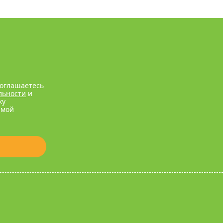
соглашаетесь
льности
и
ку
рмой