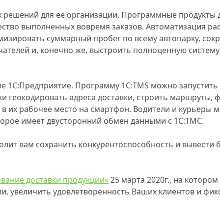
ых решений для её организации. Программные продукты
ество выполненных вовремя заказов. Автоматизация ра
зировать суммарный пробег по всему автопарку, сокр
чателей и, конечно же, выстроить полноценную систему
 1С:Предприятие. Программу 1С:TMS можно запустить з
и геокодировать адреса доставки, строить маршруты, ф
 в их рабочее место на смартфон. Водители и курьеры 
оторое имеет двусторонний обмен данными с 1С:ТМС.
ит вам сохранить конкурентоспособность и вывести б
ование доставки продукции»
25 марта 2020г.
, на котором
и, увеличить удовлетворенность Ваших клиентов и фик