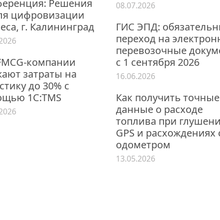
еренция: Решения
08.07.2026
ля цифровизации
еса, г. Калининград
ГИС ЭПД: обязатель
переход на электро
.2026
перевозочные докум
FMCG-компании
с 1 сентября 2026
ают затраты на
16.06.2026
стику до 30% с
ощью 1С:TMS
Как получить точные
данные о расходе
.2026
топлива при глушен
GPS и расхождениях 
одометром
13.05.2026