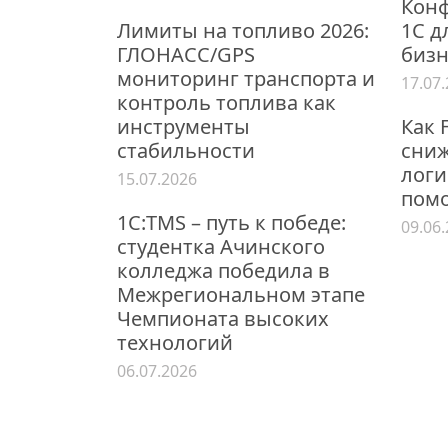
Конф
Лимиты на топливо 2026:
1С д
ГЛОНАСС/GPS
бизн
мониторинг транспорта и
17.07
контроль топлива как
инструменты
Как 
стабильности
сниж
логи
15.07.2026
пом
1С:TMS – путь к победе:
09.06
студентка Ачинского
колледжа победила в
Межрегиональном этапе
Чемпионата высоких
технологий
06.07.2026