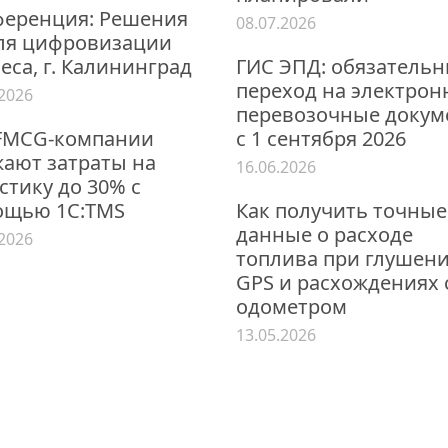
еренция: Решения
08.07.2026
ля цифровизации
еса, г. Калининград
ГИС ЭПД: обязатель
переход на электро
.2026
перевозочные докум
FMCG-компании
с 1 сентября 2026
ают затраты на
16.06.2026
стику до 30% с
ощью 1С:TMS
Как получить точные
данные о расходе
.2026
топлива при глушен
GPS и расхождениях 
одометром
13.05.2026