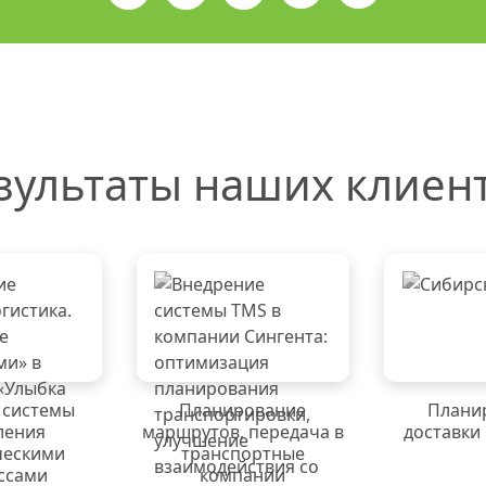
зультаты наших клиен
 системы
Планирование
Плани
ления
маршрутов, передача в
доставки
ческими
транспортные
ссами
компании