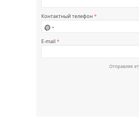
Контактный телефон
*
Страна
не
E-mail
*
выбрана
Отправляя эт