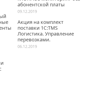
абонентской платы
09.12.2019
ный
нные
Акция на комплект
енты
поставки 1С:TMS
Логистика. Управление
перевозками.
06.12.2019
ии
с