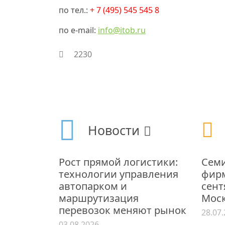
по тел.:
+ 7 (495) 545 545 8
по e-mail:
info@itob.ru
2230
Новости
Рост прямой логистики:
Семи
технологии управления
фирм
автопарком и
сент
маршрутизация
Мос
перевозок меняют рынок
28.07
03.08.2026