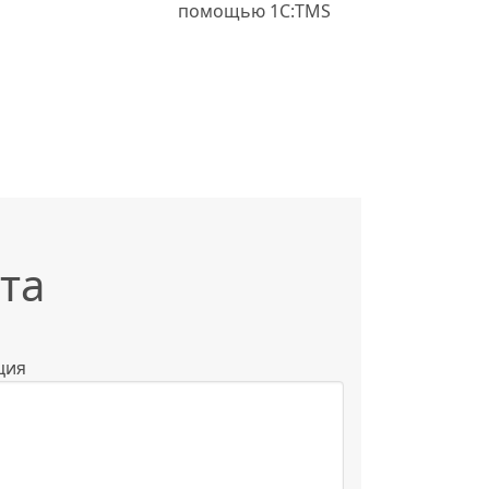
помощью 1С:TMS
та
ция