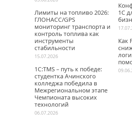
Конф
Лимиты на топливо 2026:
1С д
ГЛОНАСС/GPS
бизн
мониторинг транспорта и
17.07
контроль топлива как
инструменты
Как 
стабильности
сниж
логи
15.07.2026
пом
1С:TMS – путь к победе:
09.06
студентка Ачинского
колледжа победила в
Межрегиональном этапе
Чемпионата высоких
технологий
06.07.2026