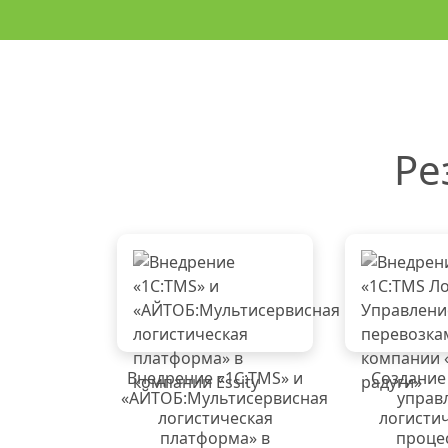
Ре
Внедрение «1C:TMS» и
Создание
«АЙТОБ:Мультисервисная
управ
логистическая
логисти
платформа» в
проце