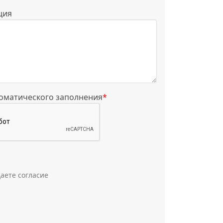
ция
томатического заполнения
*
аете согласие