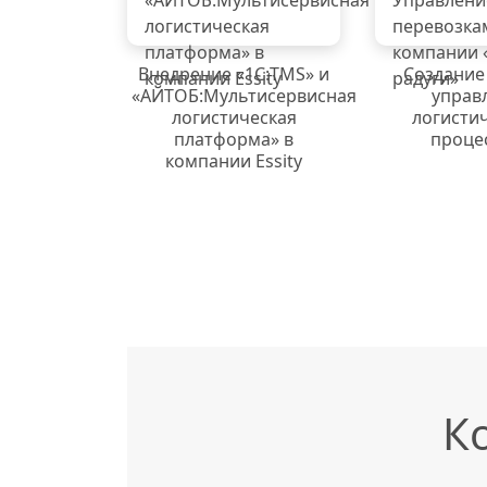
Внедрение «1C:TMS» и
Создание
«АЙТОБ:Мультисервисная
управ
логистическая
логисти
платформа» в
проце
компании Essity
К