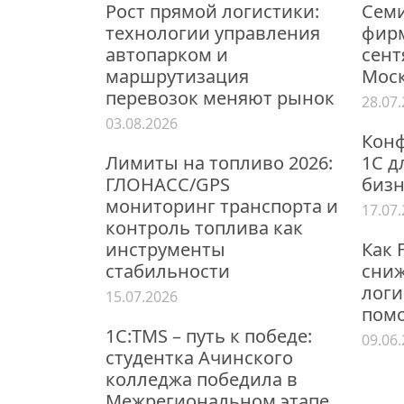
Рост прямой логистики:
Семи
технологии управления
фирм
автопарком и
сент
маршрутизация
Мос
перевозок меняют рынок
28.07
03.08.2026
Конф
Лимиты на топливо 2026:
1С д
ГЛОНАСС/GPS
бизн
мониторинг транспорта и
17.07
контроль топлива как
инструменты
Как 
стабильности
сниж
логи
15.07.2026
пом
1С:TMS – путь к победе:
09.06
студентка Ачинского
колледжа победила в
Межрегиональном этапе