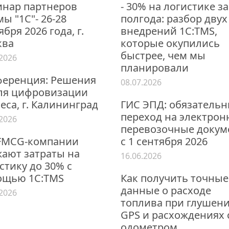
нар партнеров
- 30% на логистике за
ы "1С"- 26-28
полгода: разбор двух
ября 2026 года, г.
внедрений 1С:TMS,
ква
которые окупились
быстрее, чем мы
.2026
планировали
еренция: Решения
08.07.2026
ля цифровизации
еса, г. Калининград
ГИС ЭПД: обязатель
переход на электро
.2026
перевозочные докум
FMCG-компании
с 1 сентября 2026
ают затраты на
16.06.2026
стику до 30% с
ощью 1С:TMS
Как получить точные
данные о расходе
.2026
топлива при глушен
GPS и расхождениях 
одометром