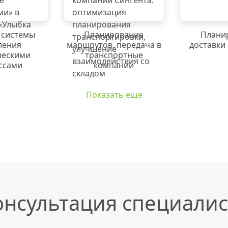
 системы
Планирование
Плани
ления
маршрутов, передача в
доставки
ческими
транспортные
ссами
компании
Показать еще
онсультация специалис