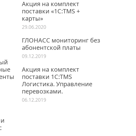
Акция на комплект
поставки «1С:TMS +
карты»
29.06.2020
ГЛОНАСС мониторинг без
абонентской платы
09.12.2019
ный
нные
Акция на комплект
енты
поставки 1С:TMS
Логистика. Управление
перевозками.
06.12.2019
ии
с