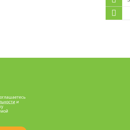
соглашаетесь
льности
и
ку
рмой