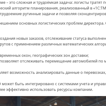
 – это сложная и трудоёмкая задача: логисты тратят по
еский алгоритм планирования, реализованный в «1С:TM
а трудоемкие рутинные задачи и позволяя сконцентриро
 решением основных логистических проблем директора.
оздания новых заказов, отслеживание статуса выполнен
утов с применением различных математических алгор
временных окон, географических зон доставки;
позволяет отслеживать перемещение автомобилей по м
вляет возможность анализировать данные о перевозках
 может быть интегрировано с системами учета и управл
олее эффективно использовать ресурсы компании.