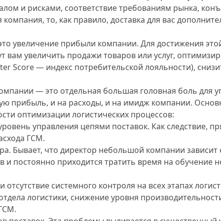
лом и рисками, соответствие требованиям рынка, конъю
омпания, то, как правило, доставка для вас дополните
это увеличение прибыли компании. Для достижения эт
т вам увеличить продажи товаров или услуг, оптимизир
oter Score — индекс потребительской лояльности), сниз
мпании — это отдельная большая головная боль для уп
ую прибыль, и на расходы, и на имидж компании. Осно
сти оптимизации логистических процессов:
ровень управления цепями поставок.
Как следствие, п
асхода ГСМ.
ра.
Бывает, что директор небольшой компании зависит 
ов и постоянно приходится тратить время на обучение 
 отсутствие системного контроля на всех этапах логис
отдела логистики, снижение уровня производительност
ГСМ.
ов поставок.
Эта проблемы выливается в существенный 