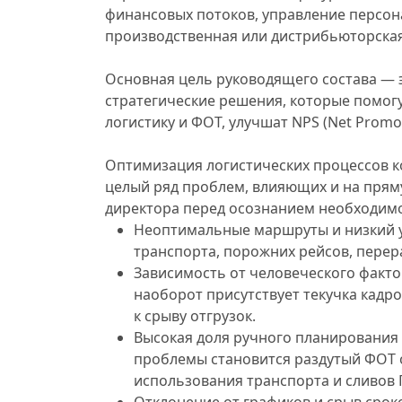
финансовых потоков, управление персона
производственная или дистрибьюторская к
Основная цель руководящего состава — 
стратегические решения, которые помогу
логистику и ФОТ, улучшат NPS (Net Prom
Оптимизация логистических процессов ко
целый ряд проблем, влияющих и на прям
директора перед осознанием необходимо
Неоптимальные маршруты и низкий у
транспорта, порожних рейсов, перер
Зависимость от человеческого факто
наоборот присутствует текучка кадр
к срыву отгрузок.
Высокая доля ручного планирования и
проблемы становится раздутый ФОТ 
использования транспорта и сливов 
Отклонение от графиков и срыв срок