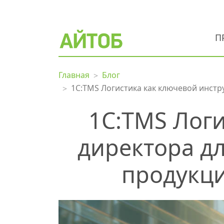
П
Главная
Блог
1С:TMS Логистика как ключевой инстр
1С:TMS Лог
директора дл
продукци