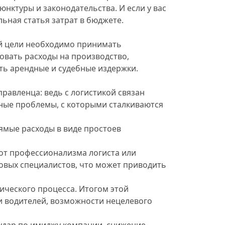
нктуры и законодательства. И если у вас
льная статья затрат в бюджете.
ой цели необходимо принимать
овать расходы на производство,
ить арендные и судебные издержки.
равленца: ведь с логистикой связан
вные проблемы, с которыми сталкиваются
рямые расходы в виде простоев
от профессионализма логиста или
новых специалистов, что может приводить
тического процесса.
Итогом этой
и водителей, возможности нецелевого
удар по имиджу компании, снижение