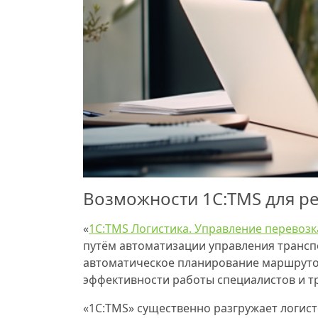
Возможности 1С:TMS для р
«
1С:TMS Логистика. Управление перевоз
путём автоматизации управления трансп
автоматическое планирование маршрутов
эффективности работы специалистов и т
«1С:TMS» существенно разгружает логис