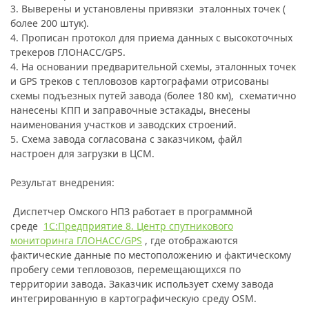
3. Выверены и установлены привязки эталонных точек (
более 200 штук).
4. Прописан протокол для приема данных с высокоточных
трекеров ГЛОНАСС/GPS.
4. На основании предварительной схемы, эталонных точек
и GPS треков с тепловозов картографами отрисованы
схемы подъезных путей завода (более 180 км), схематично
нанесены КПП и заправочные эстакады, внесены
наименования участков и заводских строений.
5. Схема завода согласована с заказчиком, файл
настроен для загрузки в ЦСМ.
Результат внедрения:
Диспетчер Омского НПЗ работает в программной
среде
1С:Предприятие 8. Центр спутникового
мониторинга ГЛОНАСС/GPS
, где отображаются
фактические данные по местоположению и фактическому
пробегу семи тепловозов, перемещающихся по
территории завода. Заказчик использует схему завода
интегрированную в картографическую среду OSM.