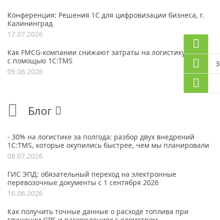
Конференция: Решения 1С для цифровизации бизнеса, г.
Калининград
17.07.2026
Как FMCG-компании снижают затраты на логистику до 30%
с помощью 1С:TMS
З
09.06.2026
Блог
- 30% на логистике за полгода: разбор двух внедрений
1С:TMS, которые окупились быстрее, чем мы планировали
08.07.2026
ГИС ЭПД: обязательный переход на электронные
перевозочные документы с 1 сентября 2026
16.06.2026
Как получить точные данные о расходе топлива при
глушении GPS и расхождениях с одометром